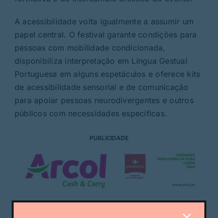
A acessibilidade volta igualmente a assumir um
papel central. O festival garante condições para
pessoas com mobilidade condicionada,
disponibiliza interpretação em Língua Gestual
Portuguesa em alguns espetáculos e oferece kits
de acessibilidade sensorial e de comunicação
para apoiar pessoas neurodivergentes e outros
públicos com necessidades específicas.
PUBLICIDADE
PUBLICIDADE