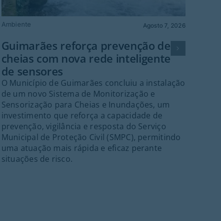
Ambiente
Gu
Agosto 7, 2026
Fes
Guimarães reforça prevenção de
Gr
cheias com nova rede inteligente
Guim
de sensores
palc
O Município de Guimarães concluiu a instalação
cent
de um novo Sistema de Monitorização e
Fes
Sensorização para Cheias e Inundações, um
Gui
investimento que reforça a capacidade de
inte
prevenção, vigilância e resposta do Serviço
Port
Municipal de Proteção Civil (SMPC), permitindo
ant
uma atuação mais rápida e eficaz perante
21h
situações de risco.
ass
Folc
org