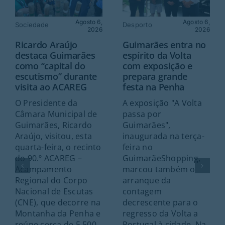
Agosto 6,
Agosto 6,
Sociedade
Desporto
2026
2026
Ricardo Araújo
Guimarães entra no
destaca Guimarães
espírito da Volta
como “capital do
com exposição e
escutismo” durante
prepara grande
visita ao ACAREG
festa na Penha
O Presidente da
A exposição "A Volta
Câmara Municipal de
passa por
Guimarães, Ricardo
Guimarães",
Araújo, visitou, esta
inaugurada na terça-
quarta-feira, o recinto
feira no
do 90.º ACAREG –
GuimarãeShopping,
Acampamento
marcou também o
Regional do Corpo
arranque da
Nacional de Escutas
contagem
(CNE), que decorre na
decrescente para o
Montanha da Penha e
regresso da Volta a
reúne cerca de 5.500
Portugal à cidade. Na