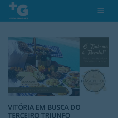
Skip
to
Toggl
content
Navig
Em Guimarães
Cultura
Desporto
Opinião
Região
VITÓRIA EM BUSCA DO
TERCEIRO TRIUNFO