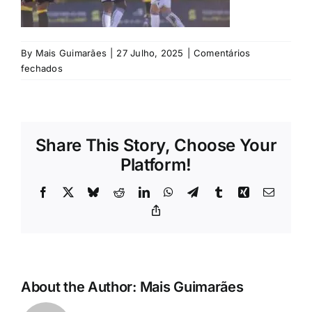
Rubricas
Jornal
By
Mais Guimarães
|
27 Julho, 2025
|
Comentários
em
fechados
©
Revista
Vitória
Search
Share This Story, Choose Your
For:
Platform!
Facebook
X
Bluesky
Reddit
LinkedIn
WhatsApp
Telegram
Tumblr
Xing
Email
Copy
Link
About the Author:
Mais Guimarães