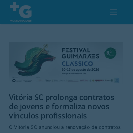
Skip
to
Toggl
content
Navig
Em Guimarães
Cultura
Desporto
Vitória SC prolonga contratos
Opinião
de jovens e formaliza novos
vínculos profissionais
Região
O Vitória SC anunciou a renovação de contratos