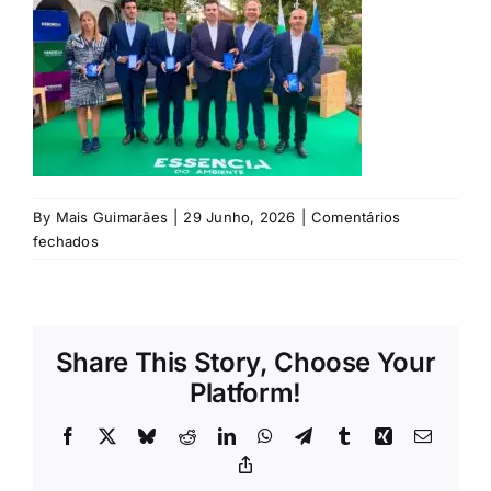
Rubricas
Jornal
Revista
Search
By
Mais Guimarães
|
29 Junho, 2026
|
Comentários
For:
em
fechados
©
Vitrus
Ambiente
Share This Story, Choose Your
Platform!
Facebook
X
Bluesky
Reddit
LinkedIn
WhatsApp
Telegram
Tumblr
Xing
Email
Copy
Link