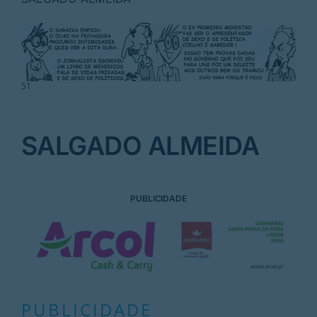
Rubricas
Jornal
51
Revista
Search
SALGADO ALMEIDA
For:
PUBLICIDADE
PUBLICIDADE