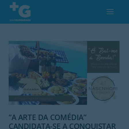
Skip
to
Toggl
content
Navig
Em Guimarães
Cultura
Desporto
Opinião
Região
“A ARTE DA COMÉDIA”
CANDIDATA-SE A CONQUISTAR