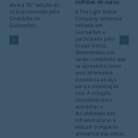
milhões de euros
abre a 38.ª edição do
A The Light Rebar
ciclo promovido pelo
Company, empresa
Cineclube de
sediada em
Guimarães.
Guimarães e
participada pelo
Grupo Versa,
desenvolveu um
varão compósito que
se apresenta como
uma alternativa
inovadora ao aço
para a construção
civil. A solução,
concebida para
aumentar a
durabilidade das
infraestruturas e
reduzir o impacto
ambiental das obras,