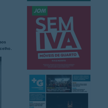
 aos
celho.