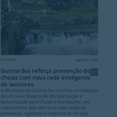
Ambiente
Gu
Agosto 7, 2026
Fes
Guimarães reforça prevenção de
Gr
cheias com nova rede inteligente
Guim
de sensores
palc
O Município de Guimarães concluiu a instalação
cent
de um novo Sistema de Monitorização e
Fes
Sensorização para Cheias e Inundações, um
Gui
investimento que reforça a capacidade de
inte
prevenção, vigilância e resposta do Serviço
Port