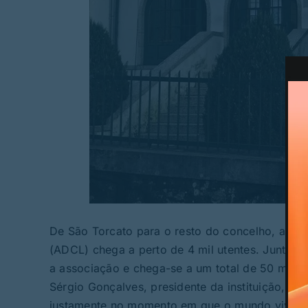
©D
De São Torcato para o resto do concelho, a A
(ADCL) chega a perto de 4 mil utentes. Junte-
a associação e chega-se a um total de 50 mil 
Sérgio Gonçalves, presidente da instituição, q
justamente no momento em que o mundo vive co