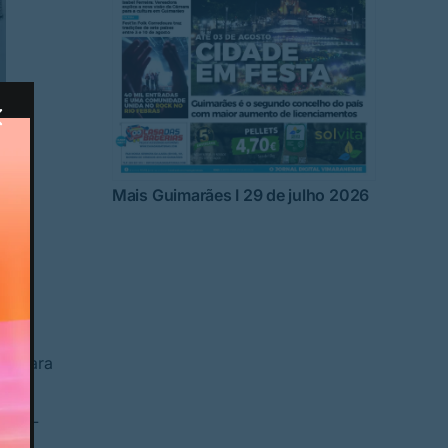
Mais Guimarães I 29 de julho 2026
is
ha para
s é
 ADCL
sa: