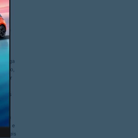
ento
as, e
6 de
ntrega
ssário,
istir
 no
tamos
 zona
tado e
oníveis