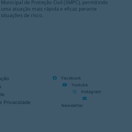
Municipal de Proteção Civil (SMPC), permitindo
ant
uma atuação mais rápida e eficaz perante
21h
situações de risco.
ass
Folc
org
ação
Facebook
Youtube
s
Instagram
de
de Privacidade
Newsletter