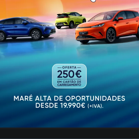
com os cuidados necessários.
cial (SAAS) e o Centro de Apoio Familiar e Aconselham
e contactos presenciais aos absolutamente necessários. M
vres e o Centro Comunitário estarem encerrados desde 1
de abil), há outras respostas garantidas.
ções estão quase sempre fechadas e só abrem em dia de e
 e “tenta-se minimizar os contactos”, levando-se, se nece
dente da ADCL, “a área social não fechou”. O facto de ex
a as necessidades de quem precisa de um apoio extra —
quem damos apoio e estamos em contacto com elas. Ten
, pessoas fragilizadas”, explica.
amente idosos” — e aí inclui-se São Torcato — à restante
tura que a pandemia exige: “O corpo técnico está capaci
es, não conseguimos fazer nada. Eles estão sempre disp