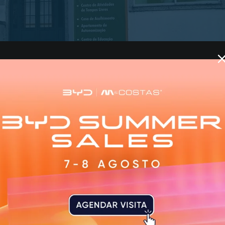
ireitos Reservados
ssociação para o Desenvolvimento das Comunidades Loca
se a esse número o apoio que a Segurança Social encamin
pessoas abrangidas pela
ADCL
. Quem assegura os número
ue reconhece o “desafio enorme” de assumir as rédeas da
ndicionado pela pandemia da Covid-19. Ainda assim, fri