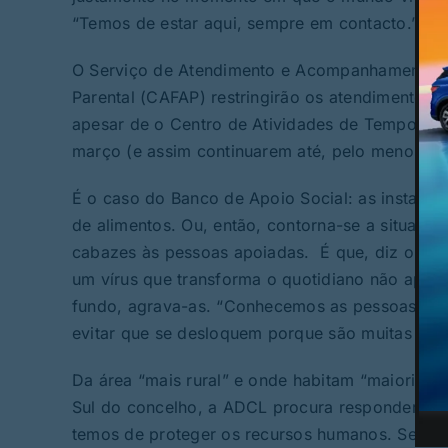
“Temos de estar aqui, sempre em contacto.” E 
O Serviço de Atendimento e Acompanhamento So
Parental (CAFAP) restringirão os atendimentos 
apesar de o Centro de Atividades de Tempos Li
março (e assim continuarem até, pelo menos, 09 
É o caso do Banco de Apoio Social: as instala
de alimentos. Ou, então, contorna-se a situação
cabazes às pessoas apoiadas. É que, diz o presi
um vírus que transforma o quotidiano não apag
fundo, agrava-as. “Conhecemos as pessoas a 
evitar que se desloquem porque são muitas vezes
Da área “mais rural” e onde habitam “maioritari
Sul do concelho, a ADCL procura responder à al
temos de proteger os recursos humanos. Sem el