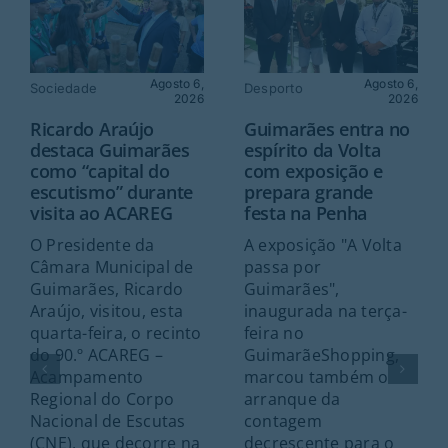
Agosto 6,
Agosto 6,
Sociedade
Desporto
2026
2026
Ricardo Araújo
Guimarães entra no
destaca Guimarães
espírito da Volta
como “capital do
com exposição e
escutismo” durante
prepara grande
visita ao ACAREG
festa na Penha
O Presidente da
A exposição "A Volta
Câmara Municipal de
passa por
Guimarães, Ricardo
Guimarães",
Araújo, visitou, esta
inaugurada na terça-
quarta-feira, o recinto
feira no
do 90.º ACAREG –
GuimarãeShopping,
Acampamento
marcou também o
Regional do Corpo
arranque da
Nacional de Escutas
contagem
(CNE), que decorre na
decrescente para o