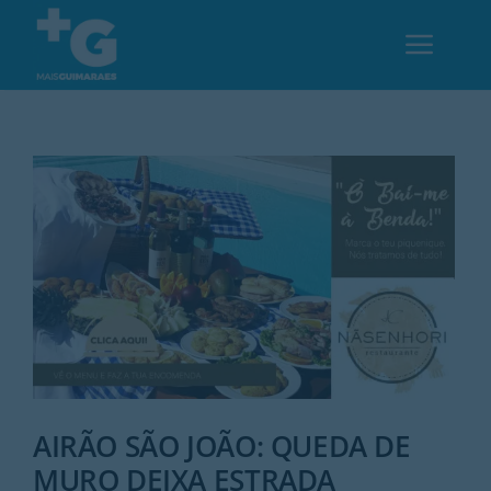
Skip
to
Toggl
content
Navig
Em Guimarães
Cultura
Desporto
Opinião
Região
AIRÃO SÃO JOÃO: QUEDA DE
MURO DEIXA ESTRADA