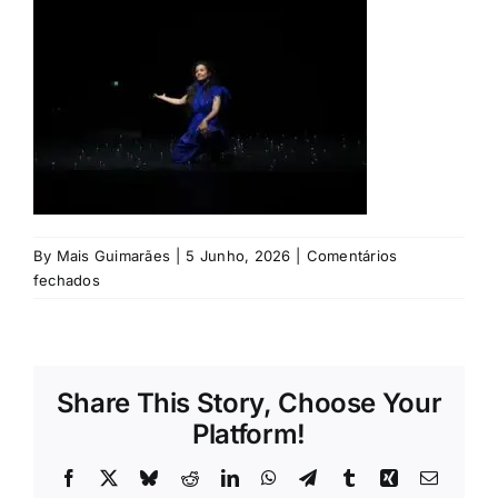
Rubricas
Jornal
Revista
Search
For:
By
Mais Guimarães
|
5 Junho, 2026
|
Comentários
em
fechados
©
Rodrigo
Marques
/
Share This Story, Choose Your
Mais
Guimarães
Platform!
Facebook
X
Bluesky
Reddit
LinkedIn
WhatsApp
Telegram
Tumblr
Xing
Email