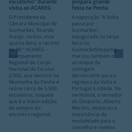
escutismo” durante
prepara grande
visita ao ACAREG
festa na Penha
O Presidente da
A exposição "A Volta
Câmara Municipal de
passa por
Guimarães, Ricardo
Guimarães",
Araújo, visitou, esta
inaugurada na terça-
quarta-feira, o recinto
feira no
do 90.º ACAREG –
GuimarãeShopping,
Acampamento
marcou também o
Regional do Corpo
arranque da
Nacional de Escutas
contagem
(CNE), que decorre na
decrescente para o
Montanha da Penha e
regresso da Volta a
reúne cerca de 5.500
Portugal à cidade. Na
escuteiros, naquela
cerimónia, o vereador
que é a maior edição
do Desporto, Alberto
de sempre do
Martins, destacou a
encontro regional.
importância da
modalidade para o
concelho e revelou