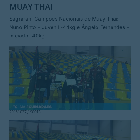
Rubricas
MUAY THAI
Sagraram Campões Nacionais de Muay Thai:
Jornal
Nuno Pinto – Juvenil -44kg e Ângelo Fernandes –
iniciado -40kg-.
Revista
Search
For:
20181027_190013