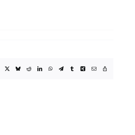
Facebook
X
Bluesky
Reddit
LinkedIn
WhatsApp
Telegram
Tumblr
Xing
Email
Copy
Link