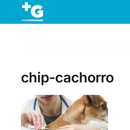
Skip
to
content
chip-cachorro