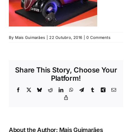
Rubricas
Jornal
By
Mais Guimarães
|
22 Outubro, 2016
|
0 Comments
Revista
Search
For:
Share This Story, Choose Your
Platform!
Facebook
X
Bluesky
Reddit
LinkedIn
WhatsApp
Telegram
Tumblr
Xing
Email
Copy
Link
About the Author:
Mais Guimarães