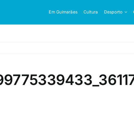
Em Guimarães
Cultura
Desporto
299775339433_3611