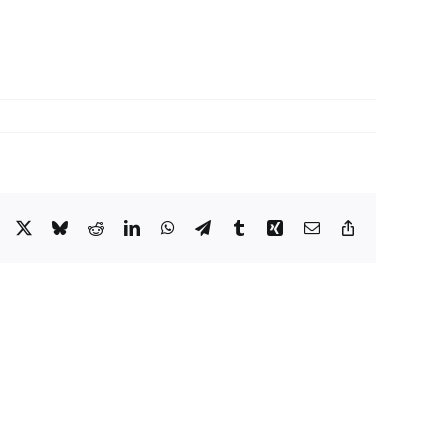
Facebook
X
Bluesky
Reddit
LinkedIn
WhatsApp
Telegram
Tumblr
Xing
Email
Copy
Link