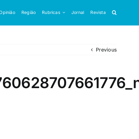
Opinião
Região
Rubricas
Jornal
Revista
Previous
760628707661776_