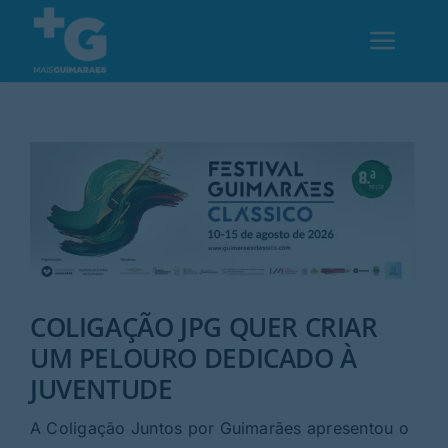
Skip
to
Toggl
content
Navig
Em Guimarães
Cultura
Desporto
COLIGAÇÃO JPG QUER CRIAR
Opinião
UM PELOURO DEDICADO À
JUVENTUDE
Região
A Coligação Juntos por Guimarães apresentou o