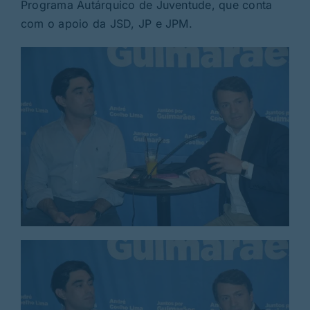
Rubricas
Programa Autárquico de Juventude, que conta
com o apoio da JSD, JP e JPM.
Jornal
Revista
Search
For: