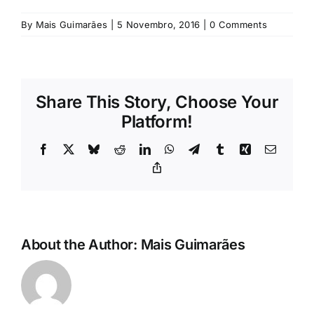
Rubricas
By
Mais Guimarães
|
5 Novembro, 2016
|
0 Comments
Jornal
Revista
Share This Story, Choose Your
Platform!
Search
Facebook
X
Bluesky
Reddit
LinkedIn
WhatsApp
Telegram
Tumblr
Xing
Email
For:
Copy
Link
About the Author:
Mais Guimarães