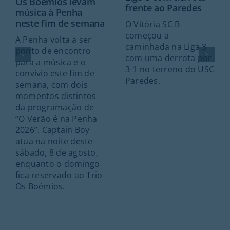
Os Boémios levam
frente ao Paredes
música à Penha
neste fim de semana
O Vitória SC B
começou a
A Penha volta a ser
caminhada na Liga 3
ponto de encontro
com uma derrota por
para a música e o
3-1 no terreno do USC
convívio este fim de
Paredes.
semana, com dois
momentos distintos
da programação de
“O Verão é na Penha
2026”. Captain Boy
atua na noite deste
sábado, 8 de agosto,
enquanto o domingo
fica reservado ao Trio
Os Boémios.