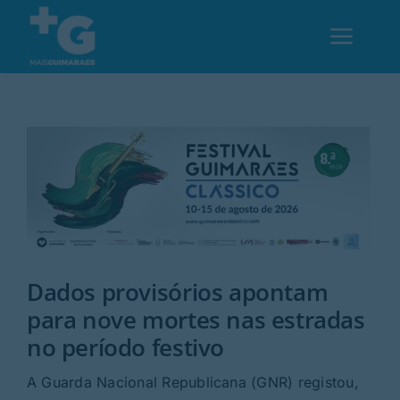
Skip
to
Toggl
content
Navig
Em Guimarães
Cultura
Desporto
Dados provisórios apontam
Opinião
para nove mortes nas estradas
no período festivo
Região
A Guarda Nacional Republicana (GNR) registou,