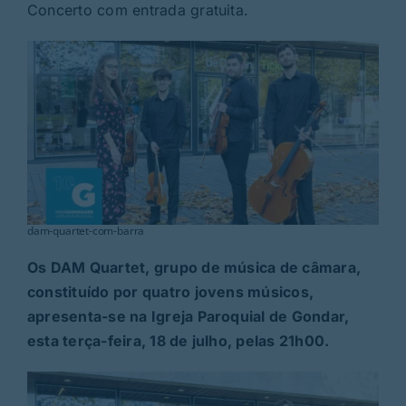
Rubricas
Concerto com entrada gratuita.
Jornal
Revista
Search
For:
dam-quartet-com-barra
Os DAM Quartet, grupo de música de câmara,
constituído por quatro jovens músicos,
apresenta-se na Igreja Paroquial de Gondar,
esta terça-feira, 18 de julho, pelas 21h00.