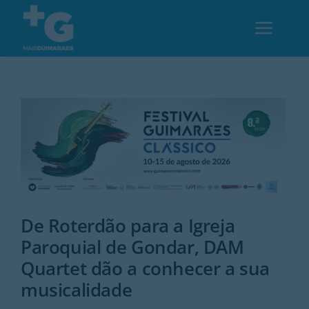
Skip
to
Toggl
content
Navig
Em Guimarães
Cultura
Desporto
De Roterdão para a Igreja
Opinião
Paroquial de Gondar, DAM
Quartet dão a conhecer a sua
Região
musicalidade