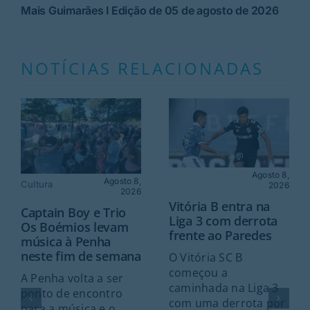
Mais Guimarães I Edição de 05 de agosto de 2026
NOTÍCIAS RELACIONADAS
Agosto 8,
Agosto 8,
Cultura
2026
2026
Vitória B entra na
Captain Boy e Trio
Liga 3 com derrota
Os Boémios levam
frente ao Paredes
música à Penha
neste fim de semana
O Vitória SC B
começou a
A Penha volta a ser
caminhada na Liga 3
ponto de encontro
com uma derrota por
para a música e o