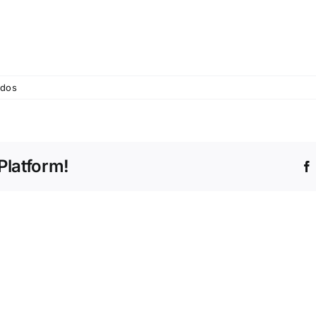
em
ados
©
GNR
Platform!