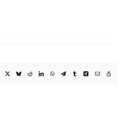
Facebook
X
Bluesky
Reddit
LinkedIn
WhatsApp
Telegram
Tumblr
Xing
Email
Copy
Link