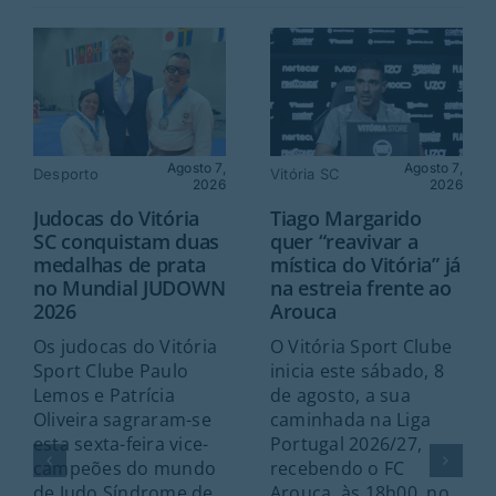
Agosto 7,
Agosto 7,
Desporto
Vitória SC
2026
2026
Judocas do Vitória
Tiago Margarido
SC conquistam duas
quer “reavivar a
medalhas de prata
mística do Vitória” já
no Mundial JUDOWN
na estreia frente ao
2026
Arouca
Os judocas do Vitória
O Vitória Sport Clube
Sport Clube Paulo
inicia este sábado, 8
Lemos e Patrícia
de agosto, a sua
Oliveira sagraram-se
caminhada na Liga
esta sexta-feira vice-
Portugal 2026/27,
campeões do mundo
recebendo o FC
de Judo Síndrome de
Arouca, às 18h00, no