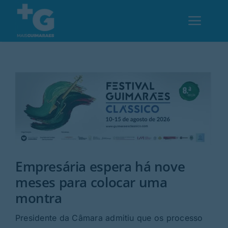
Skip
to
Toggl
content
Navig
Em Guimarães
Cultura
Desporto
Empresária espera há nove
Opinião
meses para colocar uma
montra
Região
Presidente da Câmara admitiu que os processo