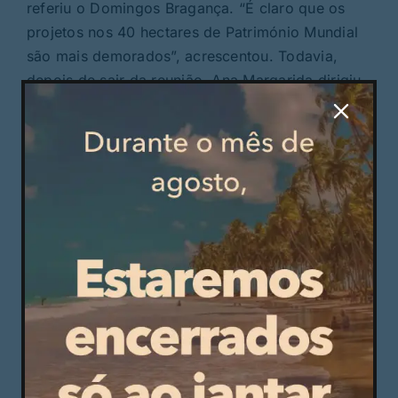
referiu o Domingos Bragança. “É claro que os
projetos nos 40 hectares de Património Mundial
são mais demorados”, acrescentou. Todavia,
depois de sair da reunião, Ana Margarida dirigiu-
se ao Balcão Único do Município e o estado do
processo continuava a ser “em curso”, ou seja, a
aguardar despacho.
Desde que entrou nos serviços da Câmara
Municipal de Guimarães o processo andou a
saltar entre gabinetes. Primeiro entrou na Divisão
do Centro Histórico, depois passou pelo
Departamento de Desenvolvimento do Território,
de seguida pela Divisão de Património Mundial e
Bens Classificados, novamente pelo
Departamento de Desenvolvimento do Território
de onde seguiu para a Divisão de Gestão