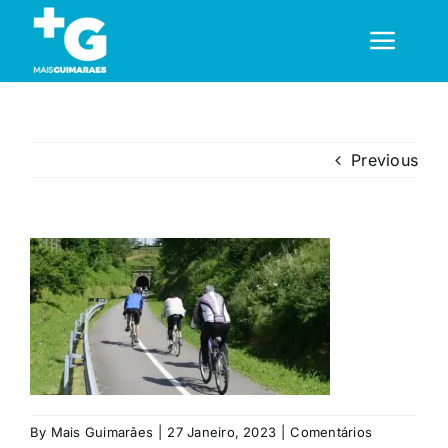
Skip
to
Toggl
content
Navig
Em Guimarães
Previous
Cultura
Desporto
Opinião
Região
By
Mais Guimarães
|
27 Janeiro, 2023
|
Comentários