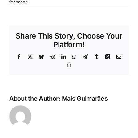
Rubricas
em
fechados
Jornal
Share This Story, Choose Your
Revista
Platform!
Facebook
X
Bluesky
Reddit
LinkedIn
WhatsApp
Telegram
Tumblr
Xing
Email
Search
Copy
For:
Link
About the Author:
Mais Guimarães