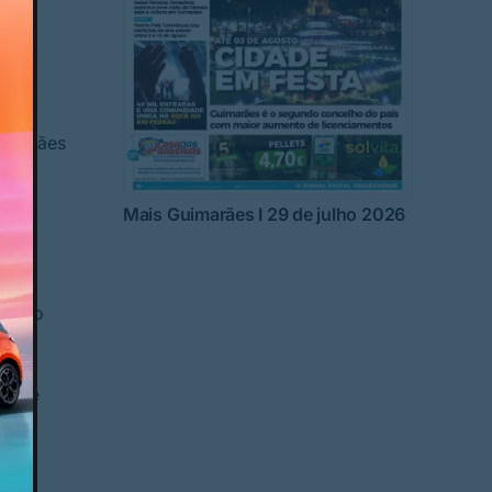
uimarães
meiro
Mais Guimarães I 29 de julho 2026
dade
do
será o
as de