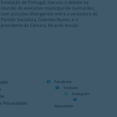
Fundação de Portugal, marcou o debate na
que
reunião do executivo municipal de Guimarães,
gra
com posições divergentes entre a vereadora do
emb
Partido Socialista, Gabriela Nunes, e o
tra
presidente da Câmara, Ricardo Araújo.
ação
Facebook
Youtube
s
Instagram
de
de Privacidade
Newsletter