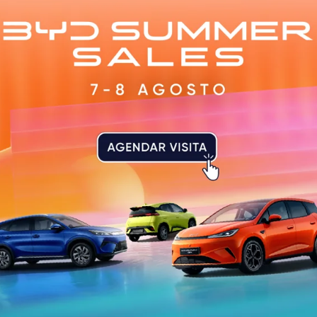
e Nuno Vaz Monteiro, vereador na Câmara Municipal de G
o CHEGA em Guimarães, que é candidato ao cargo de pri
ital.
artido em Guimarães e representante do CHEGA na Comuni
e a candidatura, assumindo a posição de vice-presidente 
ainda João Ribeiro, eleito na freguesia de Nespereira, que 
al do CHEGA em Guimarães e eleita na União de Freguesi
, desempenha as funções de mandatária das Mulheres na