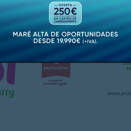
tende refletir o trabalho desenvolvido pelos dirigentes e
 no reforço da estrutura distrital e na preparação dos p
PUBLICIDADE