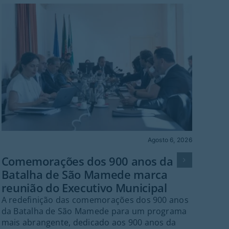
Agosto 6, 2026
Cult
Comemorações dos 900 anos da
Batalha de São Mamede marca
Mús
reunião do Executivo Municipal
Va
A redefinição das comemorações dos 900 anos
Gu
da Batalha de São Mamede para um programa
O f
mais abrangente, dedicado aos 900 anos da
no 