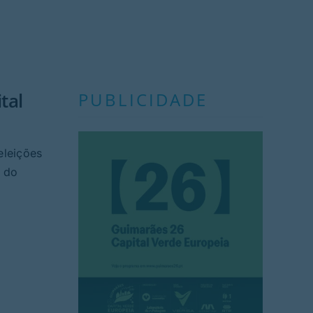
tal
PUBLICIDADE
eleições
s do