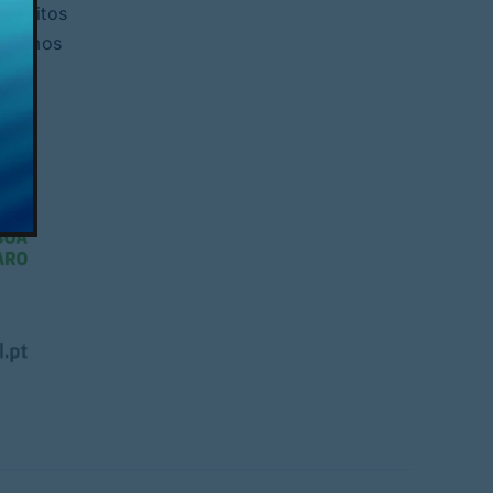
 eleitos
róximos