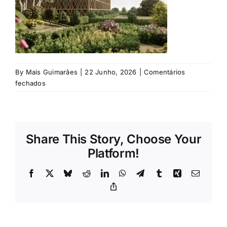
Rubricas
Jornal
Revista
By
Mais Guimarães
|
22 Junho, 2026
|
Comentários
em
fechados
©
Search
Direitos
For:
reservados
Share This Story, Choose Your
Platform!
Facebook
X
Bluesky
Reddit
LinkedIn
WhatsApp
Telegram
Tumblr
Xing
Email
Copy
Link