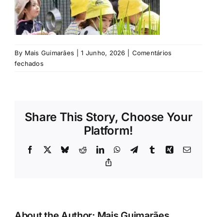
Rubricas
Jornal
By
Mais Guimarães
|
1 Junho, 2026
|
Comentários
em
fechados
Revista
©
GNR
Search
For:
Share This Story, Choose Your
Platform!
Facebook
X
Bluesky
Reddit
LinkedIn
WhatsApp
Telegram
Tumblr
Xing
Email
Copy
Link
About the Author:
Mais Guimarães