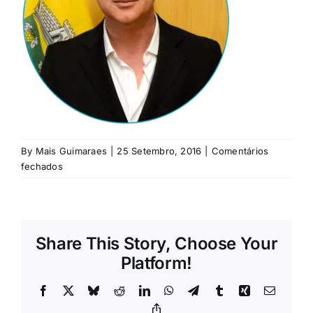
Rubricas
Jornal
Revista
Search
For:
By
Mais Guimaraes
|
25 Setembro, 2016
|
Comentários
em
fechados
manuel-
mendes
Share This Story, Choose Your
Platform!
Facebook
X
Bluesky
Reddit
LinkedIn
WhatsApp
Telegram
Tumblr
Xing
Email
Copy