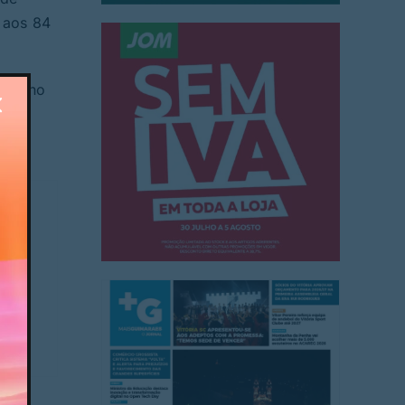
 aos 84
casa no