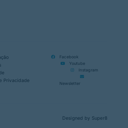
aco
ação
Facebook
Youtube
s
Instagram
de
de Privacidade
Newsletter
Designed by
Super8