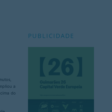
PUBLICIDADE
nutos,
mpliou a
 cima do
 de