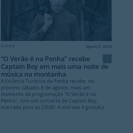
Cultura
Polít
Agosto 5, 2026
“O Verão é na Penha” recebe
Gu
Captain Boy em mais uma noite de
de 
música na montanha
in
A Estância Turística da Penha recebe, no
A C
próximo sábado, 8 de agosto, mais um
na r
momento da programação "O Verão é na
Plan
Penha", com um concerto de Captain Boy,
doc
marcado para as 22h00. A entrada é gratuita.
pla
conc
nece
resp