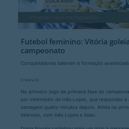
Futebol feminino: Vitória gole
campeonato
Conquistadoras bateram a formação axadrezada
© Vitória SC
No primeiro jogo da primeira fase do campeonat
por intermédio de Inês Lopes, que respondeu à 
vantagem quatro minutos depois. Ainda na prime
intervalo, com Inês Lopes a bisar.
Diana Novais carimbou mais um golo à passagem