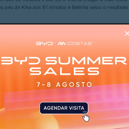
s pés de Kika aos 81 minutos e Belinha selou o resultado
oavista, as conquistadoras têm o primeiro encontro em 
o
PUBLICIDADE