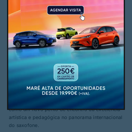
músicos de referência internacional, jovens
talentos e os próprios participantes do festival. O
concerto de encerramento, agendado para dia 10
no Teatro Jordão, decorrerá na Igreja de S.
Francisco, devido a condicionamentos técnicos
da sala de espetáculos vimaranense.
O Guimarães International Saxophone Festival é
organizado pela Sociedade Musical de
Guimarães, com direção artística de Tiago Costa
e o apoio da Câmara Municipal de Guimarães e
da Fundação Manuel António da Mota, assumindo
desde a primeira edição a ambição de se afirmar
como um novo ponto de encontro da excelência
artística e pedagógica no panorama internacional
do saxofone.