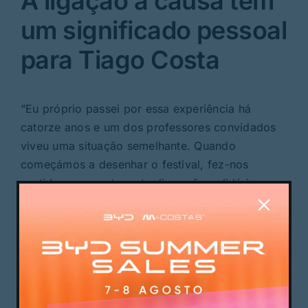
A ligação à causa tem
um significado pessoal
para Tiago Costa
“Eu próprio passei por essa experiência há
catorze anos e um dos professores convidados
viveu uma situação semelhante. Quando
começámos a desenhar o festival, fez-nos
sentido acrescentar esta dimensão solidária e
aproveitar a presença do público para
sensibilizar para uma realidade que muitas vezes
permanece silenciosa.”
Todos os concertos terão entrada gratuita e
decorrerão em vários espaços culturais da
cidade, permitindo ao público acompanhar