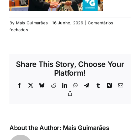
Rubricas
Jornal
By
Mais Guimarães
|
16 Junho, 2026
|
Comentários
em
fechados
Consumidor
Revista
Search
Share This Story, Choose Your
For:
Platform!
Facebook
X
Bluesky
Reddit
LinkedIn
WhatsApp
Telegram
Tumblr
Xing
Email
Copy
Link
About the Author:
Mais Guimarães