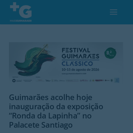
Skip
to
Toggl
content
Navig
Em Guimarães
Cultura
Desporto
Guimarães acolhe hoje
Opinião
inauguração da exposição
“Ronda da Lapinha” no
Região
Palacete Santiago