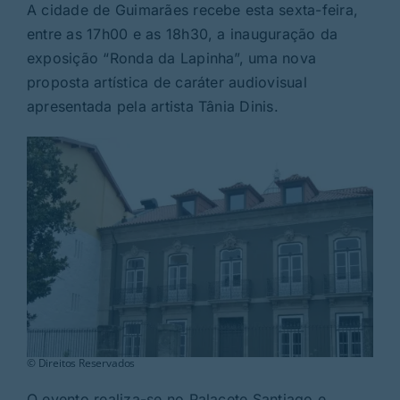
Rubricas
A cidade de Guimarães recebe esta sexta-feira,
entre as 17h00 e as 18h30, a inauguração da
exposição “Ronda da Lapinha”, uma nova
Jornal
proposta artística de caráter audiovisual
apresentada pela artista Tânia Dinis.
Revista
Search
For:
© Direitos Reservados
O evento realiza-se no Palacete Santiago e