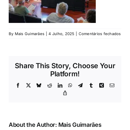
Rubricas
Jornal
em
By
Mais Guimarães
|
4 Julho, 2025
|
Comentários fechados
Revista
©
CM
Search
For:
Share This Story, Choose Your
Platform!
Facebook
X
Bluesky
Reddit
LinkedIn
WhatsApp
Telegram
Tumblr
Xing
Email
Copy
Link
About the Author:
Mais Guimarães