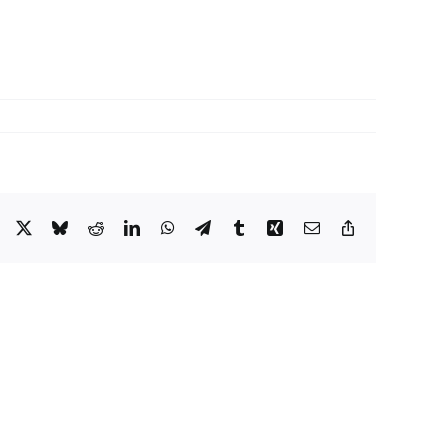
Facebook
X
Bluesky
Reddit
LinkedIn
WhatsApp
Telegram
Tumblr
Xing
Email
Copy
Link