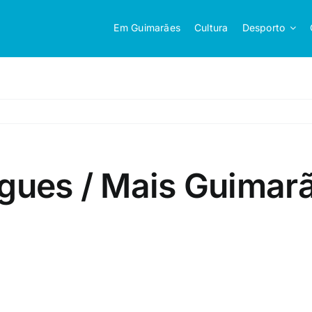
Em Guimarães
Cultura
Desporto
igues / Mais Guimar