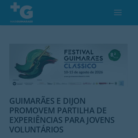
Skip
to
Toggl
content
Navig
Em Guimarães
Cultura
Desporto
GUIMARÃES E DIJON
Opinião
PROMOVEM PARTILHA DE
EXPERIÊNCIAS PARA JOVENS
Região
VOLUNTÁRIOS