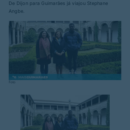
Rubricas
De Dijon para Guimarães já viajou Stephane
Angbe.
Jornal
Revista
Search
For:
Foto