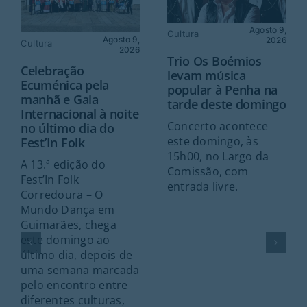
Agosto 9,
Cultura
Agosto 9,
2026
Cultura
2026
Trio Os Boémios
Celebração
levam música
Ecuménica pela
popular à Penha na
manhã e Gala
tarde deste domingo
Internacional à noite
Concerto acontece
no último dia do
este domingo, às
Fest’In Folk
15h00, no Largo da
A 13.ª edição do
Comissão, com
Fest’In Folk
entrada livre.
Corredoura – O
Mundo Dança em
Guimarães, chega
este domingo ao
último dia, depois de
uma semana marcada
pelo encontro entre
diferentes culturas,