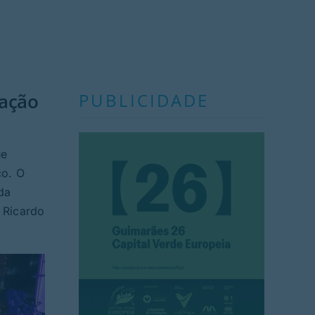
ração
PUBLICIDADE
ue
co. O
da
 Ricardo