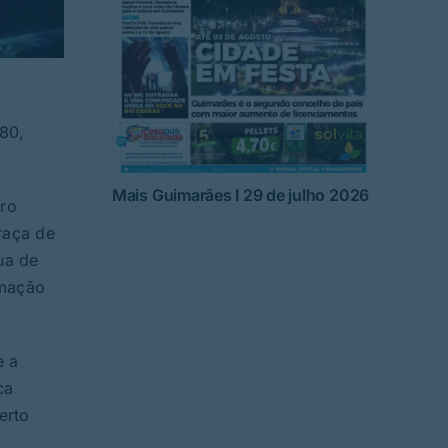
M80,
Mais Guimarães I 29 de julho 2026
dro
raça de
ua de
imação
e a
ca
erto