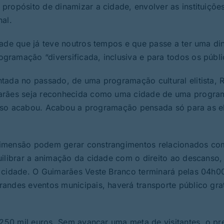
ropósito de dinamizar a cidade, envolver as instituições
al.
dade que já teve noutros tempos e que passe a ter uma d
ramação “diversificada, inclusiva e para todos os públi
tada no passado, de uma programação cultural elitista, 
marães seja reconhecida como uma cidade de uma progr
 Isso acabou. Acabou a programação pensada só para as el
dimensão podem gerar constrangimentos relacionados co
uilibrar a animação da cidade com o direito ao descanso,
 cidade. O Guimarães Veste Branco terminará pelas 04h0
andes eventos municipais, haverá transporte público gra
 250 mil euros. Sem avançar uma meta de visitantes, o pr