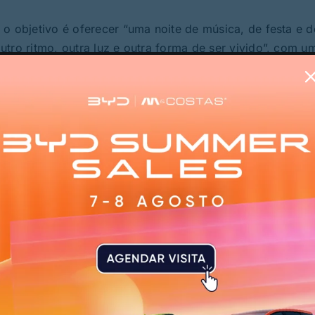
o objetivo é oferecer “uma noite de música, de festa e d
tro ritmo, outra luz e outra forma de ser vivido”, com u
diferentes momentos da noite.