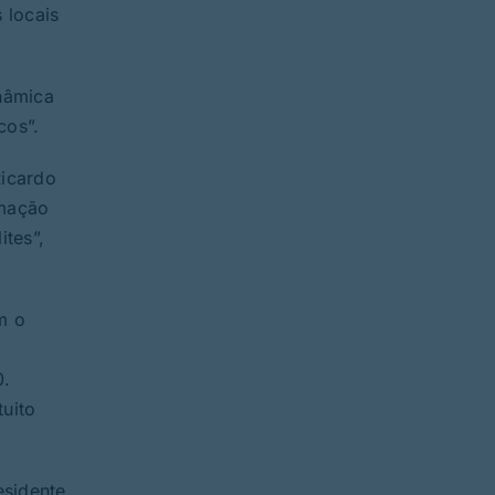
 locais
inâmica
cos”.
Ricardo
amação
ites”,
m o
0.
tuito
esidente