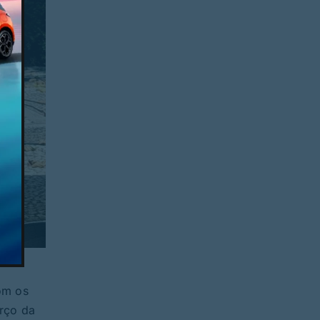
om os
rço da