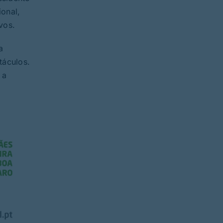
onal,
vos.
a
táculos.
 a