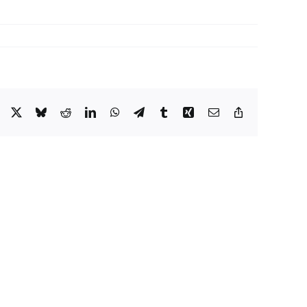
Facebook
X
Bluesky
Reddit
LinkedIn
WhatsApp
Telegram
Tumblr
Xing
Email
Copy
Link