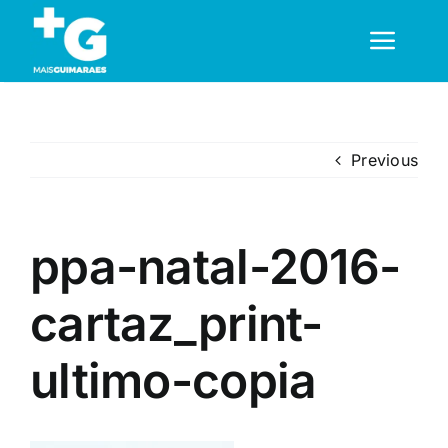
Skip
to
Toggl
content
Navig
Em Guimarães
Previous
Cultura
ppa-natal-2016-
Desporto
cartaz_print-
Opinião
ultimo-copia
Região