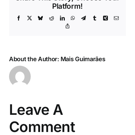
Platform!
Facebook
X
Bluesky
Reddit
LinkedIn
WhatsApp
Telegram
Tumblr
Xing
Email
Copy
Link
About the Author:
Mais Guimarães
Leave A
Comment