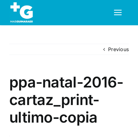
Skip
to
Toggl
content
Navig
Em Guimarães
Previous
Cultura
ppa-natal-2016-
Desporto
cartaz_print-
Opinião
ultimo-copia
Região