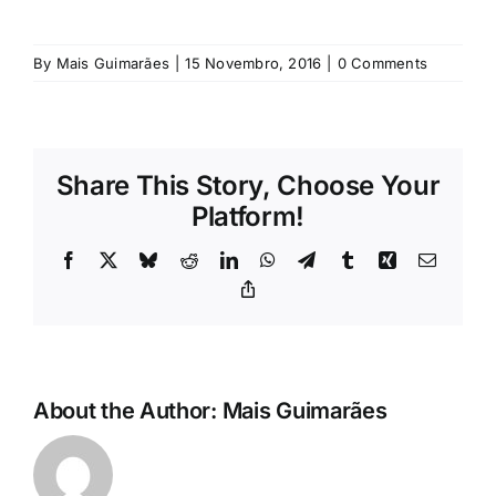
Rubricas
By
Mais Guimarães
|
15 Novembro, 2016
|
0 Comments
Jornal
Revista
Share This Story, Choose Your
Platform!
Search
For:
Facebook
X
Bluesky
Reddit
LinkedIn
WhatsApp
Telegram
Tumblr
Xing
Email
Copy
Link
About the Author:
Mais Guimarães