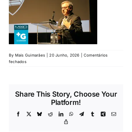
Rubricas
Jornal
Revista
By
Mais Guimarães
|
20 Junho, 2026
|
Comentários
Search
em
fechados
For:
©
Eliseu
Sampaio
/
Share This Story, Choose Your
Mais
Guimarães
Platform!
Facebook
X
Bluesky
Reddit
LinkedIn
WhatsApp
Telegram
Tumblr
Xing
Email
Copy
Link