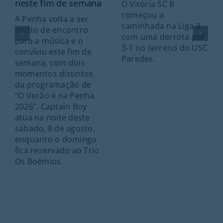
neste fim de semana
O Vitória SC B
começou a
A Penha volta a ser
caminhada na Liga 3
ponto de encontro
com uma derrota por
para a música e o
3-1 no terreno do USC
convívio este fim de
Paredes.
semana, com dois
momentos distintos
da programação de
“O Verão é na Penha
2026”. Captain Boy
atua na noite deste
sábado, 8 de agosto,
enquanto o domingo
fica reservado ao Trio
Os Boémios.