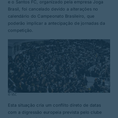
Rubricas
e o Santos FC, organizado pela empresa Joga
Brasil, foi cancelado devido a alterações no
calendário do Campeonato Brasileiro, que
Jornal
poderão implicar a antecipação de jornadas da
competição.
Revista
Search
For:
© VSC
Esta situação cria um conflito direto de datas
com a digressão europeia prevista pelo clube