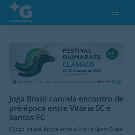
Skip
to
Toggl
content
Navig
Em Guimarães
Cultura
Desporto
Joga Brasil cancela encontro de
Opinião
pré-época entre Vitória SC e
Santos FC
Região
O jogo de pré-época entre o Vitória Sport Clube