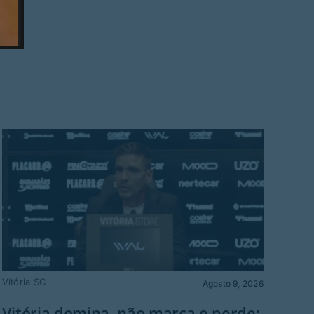
Vitória SC
Cult
Agosto 9, 2026
Vitória domina, não marca e perde:
MT