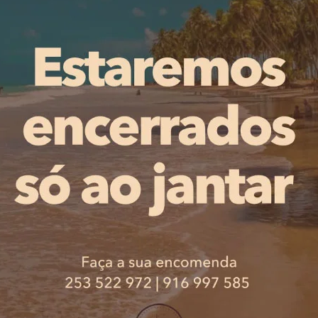
lateral-direito de 21 anos, que é o alvo do Sporting para
os italianos preparam proposta oficial para apresentar ao 
n, que entretanto saiu de cena, nos 12 milhões de euros 
ma dessa fasquia.
,5 milhões de euros, superior ao total de 14 milhões que
PUBLICIDADE