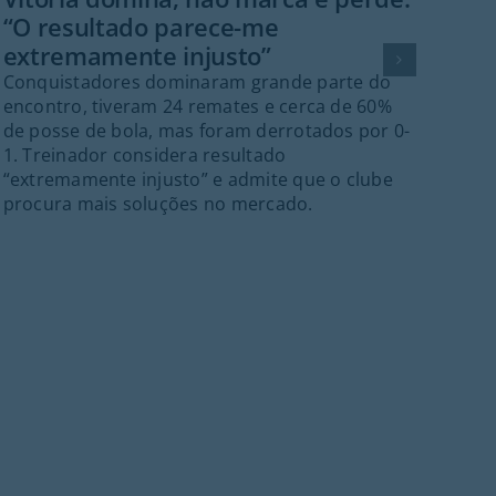
“O resultado parece-me
dom
extremamente injusto”
TVI
Conquistadores dominaram grande parte do
O g
encontro, tiveram 24 remates e cerca de 60%
Per
de posse de bola, mas foram derrotados por 0-
dis
1. Treinador considera resultado
fina
“extremamente injusto” e admite que o clube
procura mais soluções no mercado.