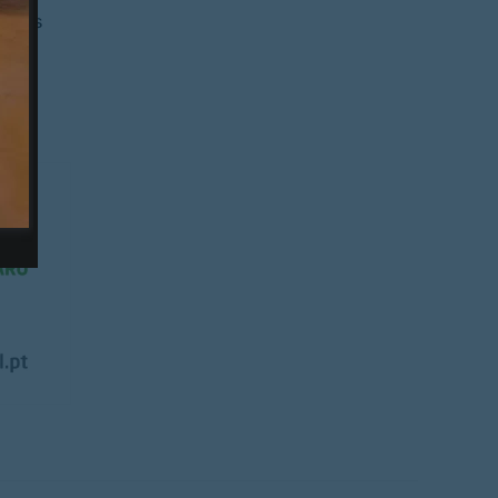
r nos
es