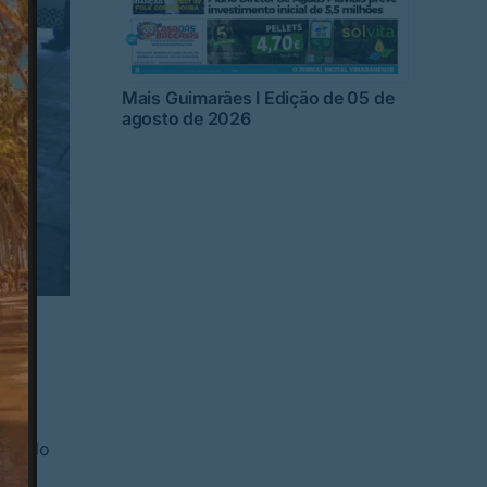
Mais Guimarães I Edição de 05 de
agosto de 2026
de
ipal.
de
clo do
e