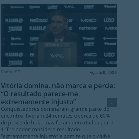
Vitória SC
Cult
Agosto 9, 2026
Vitória domina, não marca e perde:
MT
“O resultado parece-me
dom
extremamente injusto”
TVI
Conquistadores dominaram grande parte do
O g
encontro, tiveram 24 remates e cerca de 60%
Per
de posse de bola, mas foram derrotados por 0-
dis
1. Treinador considera resultado
fina
“extremamente injusto” e admite que o clube