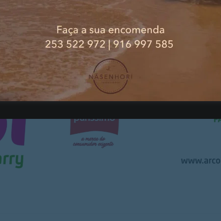
 “Prevenir é Educar” também aborda temas sobre como anda
ão das vias e utilização segura das cadeiras nos transport
PUBLICIDADE