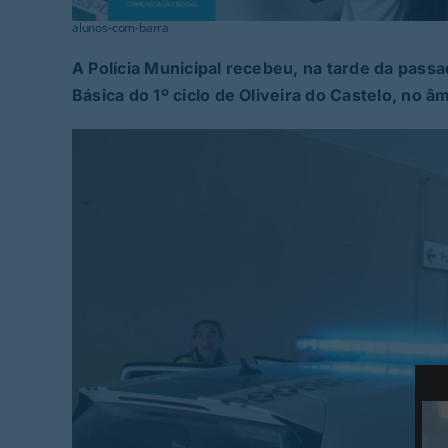
alunos-com-barra
A Polícia Municipal recebeu, na tarde da pass
Básica do 1º ciclo de Oliveira do Castelo, no âm