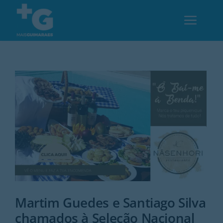
Skip
to
Toggl
content
Navig
Em Guimarães
Cultura
Desporto
Opinião
Região
Martim Guedes e Santiago Silva
chamados à Seleção Nacional