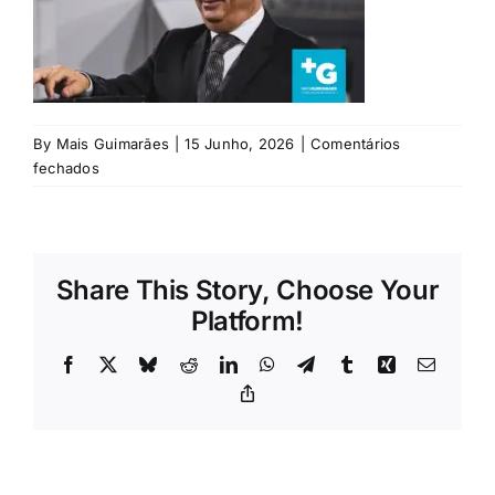
Rubricas
Jornal
By
Mais Guimarães
|
15 Junho, 2026
|
Comentários
Revista
em
fechados
Assembleia-
Search
Geral
For:
Share This Story, Choose Your
Platform!
Facebook
X
Bluesky
Reddit
LinkedIn
WhatsApp
Telegram
Tumblr
Xing
Email
Copy
Link