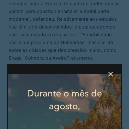
exemplo para a Europa de quatro cidades que se
uniram para construir e instalar a mobilidade
moderna”, defendeu. Relativamente aos estudos
que têm sido desenvolvidos, o autarca apontou
que “sem estudos nada se faz”. “A mobilidade
não é um problema de Guimarães, mas sim de
todas as cidades que têm crescido muito, como
Braga, Coimbra ou Aveiro”, enumerou.
No que concerne ao transporte público existente,
Guimarães aguarda aprovação da Entidade
Reguladora relativamente ao Concurso Público
Internacional para a concessão do mesmo. “Se
não vier urgentemente, vou eu a Lisboa buscar
essa autorização para lançar em efetivo. Defini
que pelo menos 50% dos autocarros devem ser
100% elétricos”, frisou.