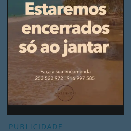
Segundo o autarca, brevemente terá lugar um
debate entre os quatro autarcas do quadrilátero e
diferentes especialistas para discutir
precisamente a mobilidade na região. Em março,
os autarcas irão também reunir com um membro
do Governo para discutir a possível criação de
uma rede de tramway que ligue as quatro
cidades.
PUBLICIDADE
PUBLICIDADE