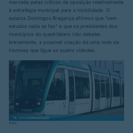
Rubricas
marcada pelas críticas da oposição relativamente
à estratégia municipal para a mobilidade. O
autarca Domingos Bragança afirmou que "sem
Jornal
estudos nada se faz" e que os presidentes dos
municípios do quadrilátero irão debater,
Revista
brevemente, a possível criação de uma rede de
tramway que ligue as quatro cidades.
Search
For:
tram