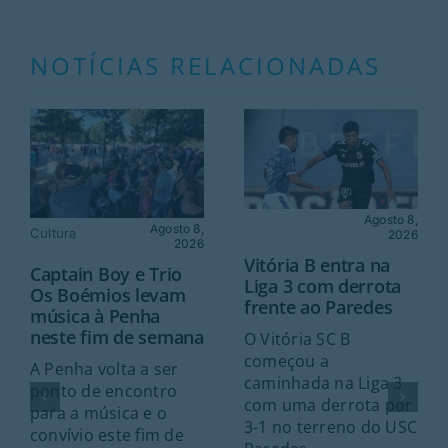
NOTÍCIAS RELACIONADAS
Agosto 8,
Agosto 8,
Cultura
2026
2026
Vitória B entra na
Captain Boy e Trio
Liga 3 com derrota
Os Boémios levam
frente ao Paredes
música à Penha
neste fim de semana
O Vitória SC B
começou a
A Penha volta a ser
caminhada na Liga 3
ponto de encontro
com uma derrota por
para a música e o
3-1 no terreno do USC
convívio este fim de