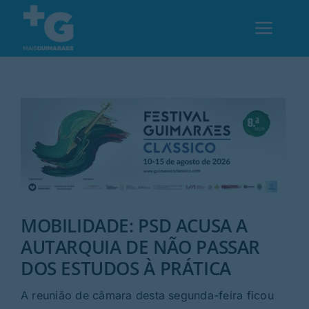
Skip
to
Toggl
content
Navig
Em Guimarães
Cultura
Desporto
MOBILIDADE: PSD ACUSA A
Opinião
AUTARQUIA DE NÃO PASSAR
DOS ESTUDOS À PRÁTICA
Região
A reunião de câmara desta segunda-feira ficou