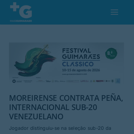
Skip
to
Toggl
content
Navig
Em Guimarães
Cultura
Desporto
MOREIRENSE CONTRATA PEÑA,
Opinião
INTERNACIONAL SUB-20
VENEZUELANO
Região
Jogador distinguiu-se na seleção sub-20 da