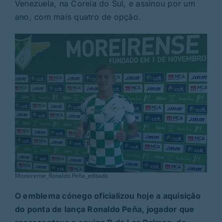
Rubricas
Venezuela, na Coreia do Sul, e assinou por um
ano, com mais quatro de opção.
Jornal
Revista
Search
For:
Moreirense_Ronaldo Peña_editado
O emblema cónego oficializou hoje a aquisição
do ponta de lança Ronaldo Peña, jogador que