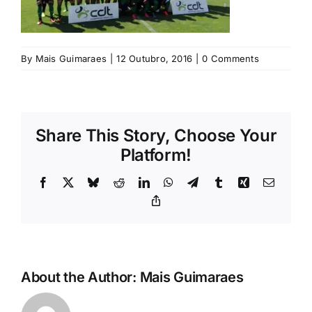
Rubricas
Jornal
By
Mais Guimaraes
|
12 Outubro, 2016
|
0 Comments
Revista
Share This Story, Choose Your
Search
For:
Platform!
Facebook
X
Bluesky
Reddit
LinkedIn
WhatsApp
Telegram
Tumblr
Xing
Email
Copy
Link
About the Author:
Mais Guimaraes