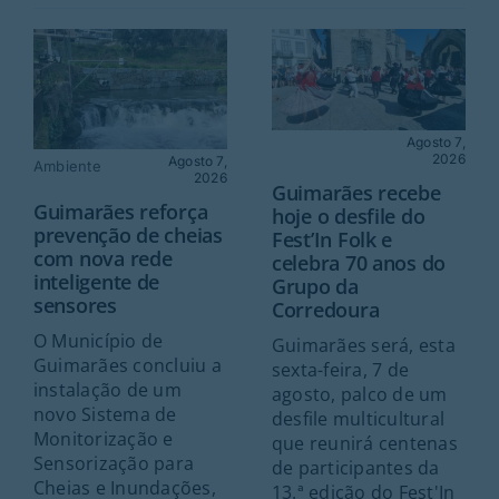
Agosto 7,
2026
Agosto 7,
Ambiente
2026
Guimarães recebe
Guimarães reforça
hoje o desfile do
prevenção de cheias
Fest’In Folk e
com nova rede
celebra 70 anos do
inteligente de
Grupo da
sensores
Corredoura
O Município de
Guimarães será, esta
Guimarães concluiu a
sexta-feira, 7 de
instalação de um
agosto, palco de um
novo Sistema de
desfile multicultural
Monitorização e
que reunirá centenas
Sensorização para
de participantes da
Cheias e Inundações,
13.ª edição do Fest'In