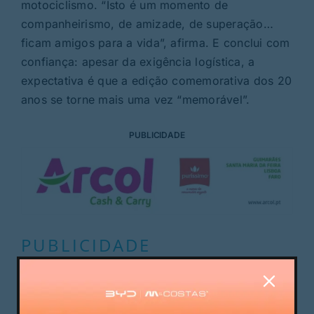
motociclismo. “Isto é um momento de
companheirismo, de amizade, de superação…
ficam amigos para a vida”, afirma. E conclui com
confiança: apesar da exigência logística, a
expectativa é que a edição comemorativa dos 20
anos se torne mais uma vez “memorável”.
PUBLICIDADE
PUBLICIDADE