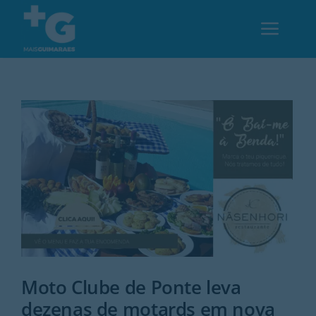
Skip
to
Toggl
content
Navig
Em Guimarães
Cultura
Desporto
Opinião
Região
Moto Clube de Ponte leva
dezenas de motards em nova