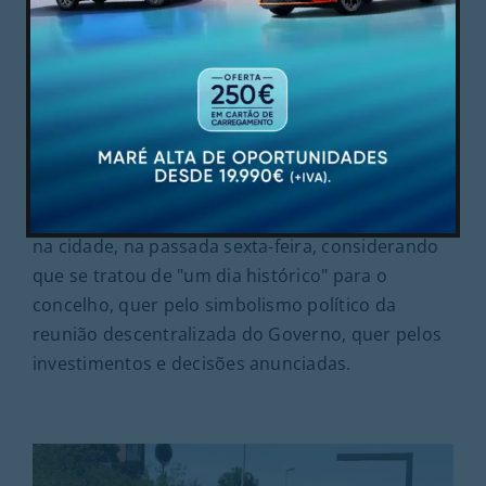
Política
Julho 6, 2026
Conselho de Ministros em Guimarães foi
“histórico” e deixa investimento recorde,
vinca Ricardo Araújo
O presidente da Câmara de Guimarães, Ricardo
Araújo, fez esta segunda-feira um balanço "muito
positivo" da realização do Conselho de Ministros
na cidade, na passada sexta-feira, considerando
que se tratou de "um dia histórico" para o
concelho, quer pelo simbolismo político da
reunião descentralizada do Governo, quer pelos
investimentos e decisões anunciadas.