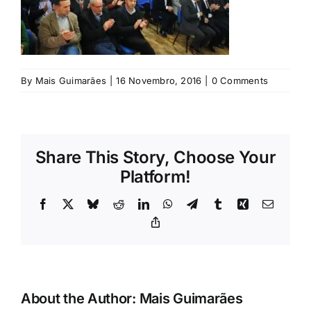
Rubricas
Jornal
By
Mais Guimarães
|
16 Novembro, 2016
|
0 Comments
Revista
Search
For:
Share This Story, Choose Your
Platform!
Facebook
X
Bluesky
Reddit
LinkedIn
WhatsApp
Telegram
Tumblr
Xing
Email
Copy
Link
About the Author:
Mais Guimarães