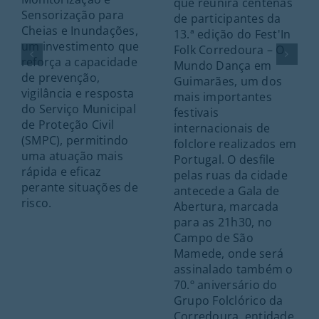
que reunirá centenas
Sensorização para
de participantes da
Cheias e Inundações,
13.ª edição do Fest'In
um investimento que
Folk Corredoura – O
reforça a capacidade
Mundo Dança em
de prevenção,
Guimarães, um dos
vigilância e resposta
mais importantes
do Serviço Municipal
festivais
de Proteção Civil
internacionais de
(SMPC), permitindo
folclore realizados em
uma atuação mais
Portugal. O desfile
rápida e eficaz
pelas ruas da cidade
perante situações de
antecede a Gala de
risco.
Abertura, marcada
para as 21h30, no
Campo de São
Mamede, onde será
assinalado também o
70.º aniversário do
Grupo Folclórico da
Corredoura, entidade