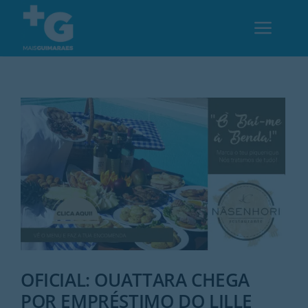
Skip
to
Toggl
content
Navig
Em Guimarães
Cultura
Desporto
Opinião
Região
OFICIAL: OUATTARA CHEGA
POR EMPRÉSTIMO DO LILLE